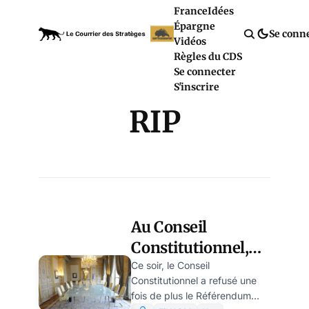
France
Idées
Épargne
Se conn
Vidéos
Règles du CDS
Se connecter
S'inscrire
RIP
Au Conseil
Constitutionnel,
Fabius et Juppé en
Ce soir, le Conseil
Constitutionnel a refusé une
mode Ancien
fois de plus le Référendum