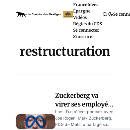
France
Idées
Épargne
Se conn
Vidéos
Règles du CDS
Se connecter
S'inscrire
restructuration
Zuckerberg va
virer ses employés
« les moins
Lors d’un récent podcast avec
Joe Rogan, Mark Zuckerberg,
performants »
PDG de Meta, a partagé sa