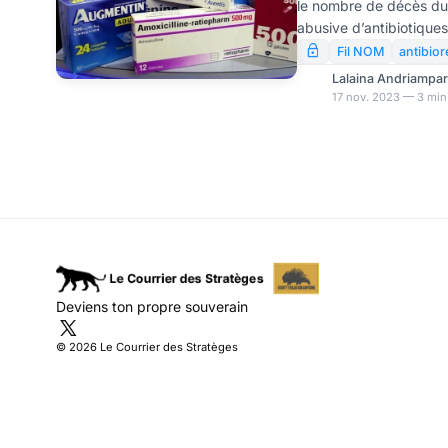
le nombre de décès du à
abusive d’antibiotique
particulièrement élevée
Fil NOM
antibior
une augmentation de 9
Lalaina Andriampa
directrice générale de 
17 nov. 2023 — 3 min
sanitaire (UKHSA), la P
urgence. La résistance
menace réelle pour la s
mondiale. Pour y reméd
Deviens ton propre souverain
© 2026 Le Courrier des Stratèges