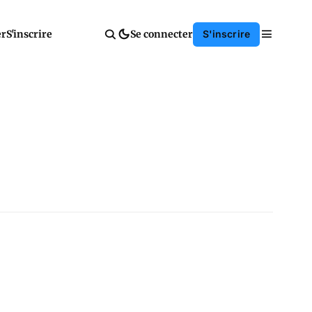
er
S'inscrire
Se connecter
S'inscrire