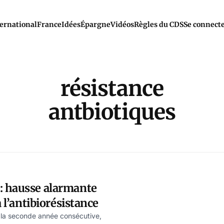
ernational
France
Idées
Épargne
Vidéos
Règles du CDS
Se connect
résistance
antbiotiques
 hausse alarmante
à l’antibiorésistance
la seconde année consécutive,