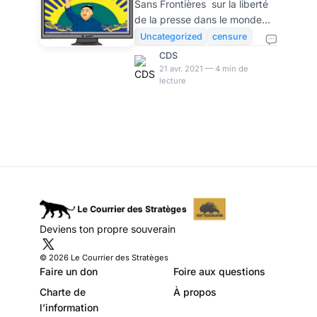
Sans Frontières sur la liberté
liberté de la presse:
de la presse dans le monde
incomplet mais
était attendu, pour faire un
Uncategorized
censure
bilan après une année de
instructif
CDS
contraintes sanitaires dans les
21 avr. 2021 — 4 min de
lecture
différents pays du monde.
Effectivement, le rapport
pointe bien la manière dont un
certain nombre de régimes
autoritaires ont profité des
mesures de lutte contre la
pandémie pour renforcer les
restrictions à la liberté de la
presse. RSF repère bien,
également, un recul généralisé
Deviens ton propre souverain
de la liberté de la presse, y
compris dans le
© 2026 Le Courrier des Stratèges
Faire un don
Foire aux questions
Charte de
À propos
l’information