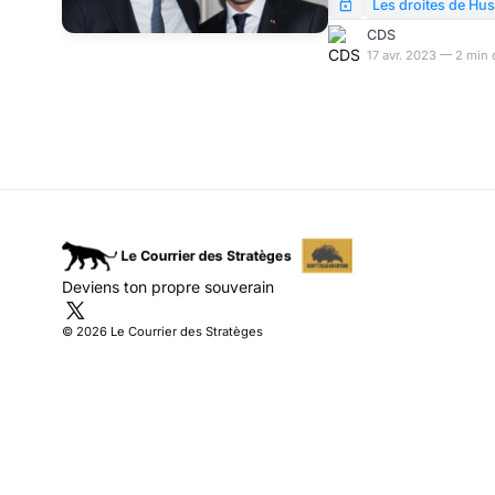
de Macron? Peut-être po
Les droites de Hu
ayant découvert le vrai
CDS
En réalité, le renzisme
17 avr. 2023 — 2 min 
frère du macronisme, l
qui arriverait à l’autre.
Deviens ton propre souverain
© 2026 Le Courrier des Stratèges