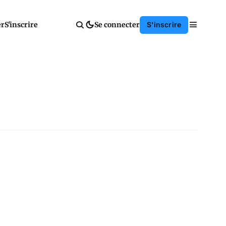
er
S'inscrire
Se connecter
S'inscrire