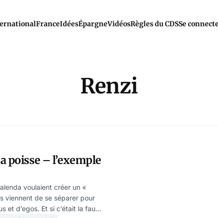
ernational
France
Idées
Épargne
Vidéos
Règles du CDS
Se connect
Renzi
a poisse – l’exemple
alenda voulaient créer un «
Ils viennent de se séparer pour
s et d’egos. Et si c’était la faute