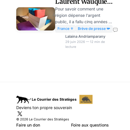
Laurent Wauquiez :
il a fallu le Conseil
Pour savoir comment une
région dépense l'argent
d'État pour ouvrir
public, il a fallu cinq années de
trois cartons
procédure judiciaire, jusqu'au
France ⚜️
Brève de presse 📯
Conseil d'État, avant que la
Lalaina Andriamparany
région Auvergne-Rhône-Alpes
29 juin 2026 — 12 min de
lecture
ne remette enfin ses archives.
Début juin 2026, trois cartons
totalisant plus de 26 kg de
notes de frais couvrant la
période 2019-2021 ont
finalement été transmis à
Mediacités, ouvrant la voie à
une vaste opération citoyenne
de contrôle des dépenses
publiques. LE COURRIER DES
Deviens ton propre souverain
STRATÈGES Restez libre ! LA
NEWSLETTER · G
© 2026 Le Courrier des Stratèges
Faire un don
Foire aux questions