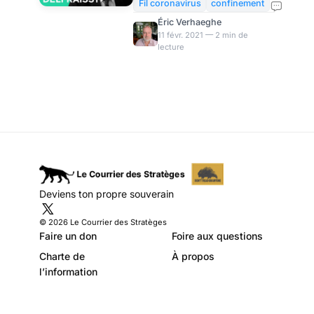
COVID reflue
privent pas de le dire. La
Fil coronavirus
confinement
décision prise la semaine
Éric Verhaeghe
dernière par Emmanuel
11 févr. 2021 — 2 min de
lecture
Macron de ne pas les suivre et
de prendre le risque de ne pas
durcir les mesures de
coercition les a rendus furieux
mais ne les a pas désarmés.
Sauf que... sans confinement
et malgré la survenue de
dangereux variants venus
d'ailleurs, l'épidémie de
COVID reflue quand même et
Deviens ton propre souverain
se situe désormais sur un
plateau "légèrement
© 2026 Le Courrier des Stratèges
descendant"
Faire un don
Foire aux questions
Charte de
À propos
l’information