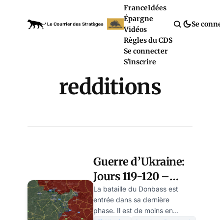
France
Idées
Épargne
Se conn
Vidéos
Règles du CDS
Se connecter
S'inscrire
redditions
Guerre d’Ukraine:
Jours 119-120 –
Alors que l’armée
La bataille du Donbass est
entrée dans sa dernière
ukrainienne
phase. Il est de moins en