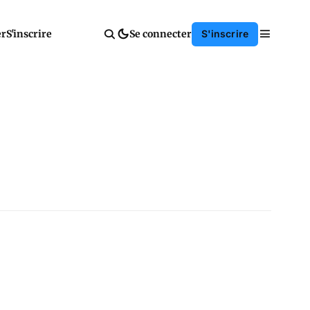
er
S'inscrire
Se connecter
S'inscrire