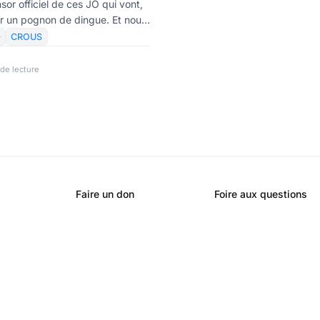
sor officiel de ces JO qui vont,
ter un pognon de dingue. Et nous
risme ? Peut-être quelques jet-

CROUS
rinquer avec la Macronie dans
s la classe moyenne mondiale
 de lecture
ulain sera, elle, privée de
Faire un don
Foire aux questions