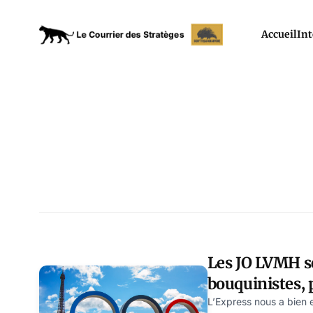
Accueil
Int
Les JO LVMH s
bouquinistes,
Schwartz
L’Express nous a bien 