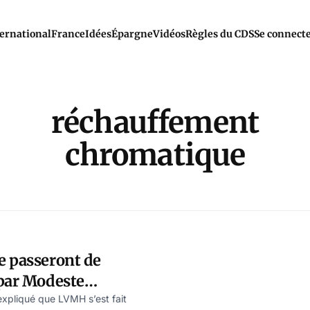
ernational
France
Idées
Épargne
Vidéos
Règles du CDS
Se connect
réchauffement
chromatique
e passeront de
 par Modeste
expliqué que LVMH s’est fait