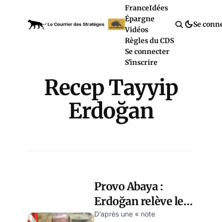
France
Idées
Épargne
Se conn
Vidéos
Règles du CDS
Se connecter
S'inscrire
Recep Tayyip
Erdoğan
Provo Abaya :
Erdoğan relève le
gant de la pseudo-
D’après une « note