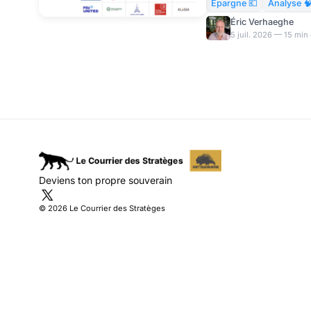
Epargne 💶
Analyse 
Éric Verhaeghe
5 juil. 2026 — 15 min
Deviens ton propre souverain
© 2026 Le Courrier des Stratèges