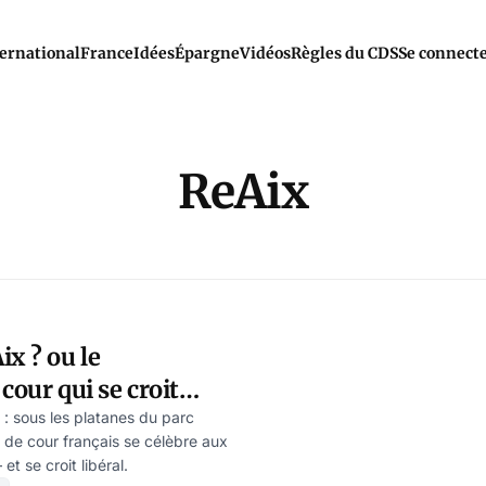
ernational
France
Idées
Épargne
Vidéos
Règles du CDS
Se connect
ReAix
ix ? ou le
cour qui se croit
: sous les platanes du parc
 de cour français se célèbre aux
et se croit libéral.