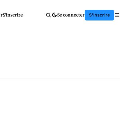
er
S'inscrire
Se connecter
S'inscrire