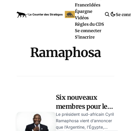
France
Idées
Épargne
Se con
Vidéos
Règles du CDS
Se connecter
S'inscrire
Ramaphosa
Six nouveaux
membres pour les
BRICS
Le président sud-africain Cyril
Ramaphosa vient d’annoncer
que l’Argentine, l’Égypte,