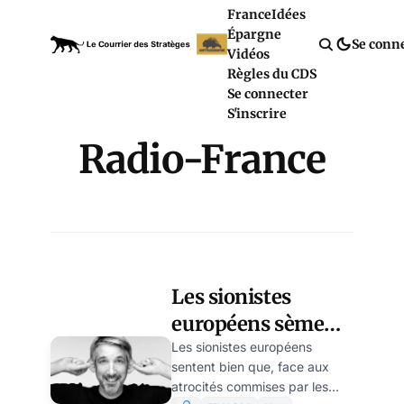
France
Idées
Épargne
Se conn
Vidéos
Règles du CDS
Se connecter
S'inscrire
Radio-France
Les sionistes
européens sèment
désormais la
Les sionistes européens
sentent bien que, face aux
terreur judiciaire
atrocités commises par les