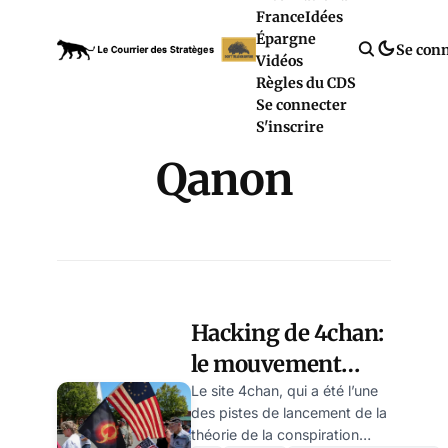
France
Idées
Épargne
Se con
Vidéos
Règles du CDS
Se connecter
S'inscrire
Qanon
Hacking de 4chan:
le mouvement
QAnon a-t-il été
Le site 4chan, qui a été l’une
des pistes de lancement de la
une manipulation
théorie de la conspiration