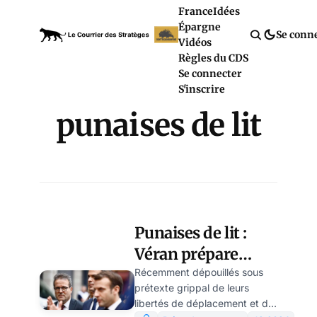
France
Idées
Épargne
Se conn
Vidéos
Règles du CDS
Se connecter
S'inscrire
punaises de lit
Punaises de lit :
Véran prépare
l’épouillage
Récemment dépouillés sous
prétexte grippal de leurs
contraignant des
libertés de déplacement et de