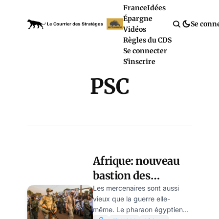
France
Idées
Épargne
Se conn
Vidéos
Règles du CDS
Se connecter
S'inscrire
PSC
Afrique: nouveau
bastion des
sociétés de sécurité
Les mercenaires sont aussi
vieux que la guerre elle-
privées, par Anton
même. Le pharaon égyptien