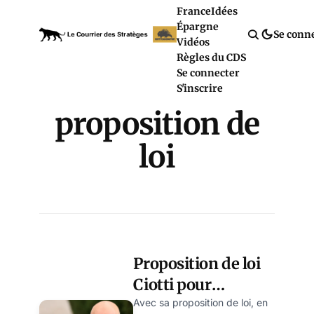
France
Idées
Épargne
Se conn
Vidéos
Règles du CDS
Se connecter
S'inscrire
proposition de
loi
Proposition de loi
Ciotti pour
défiscaliser le PEA :
Avec sa proposition de loi, en