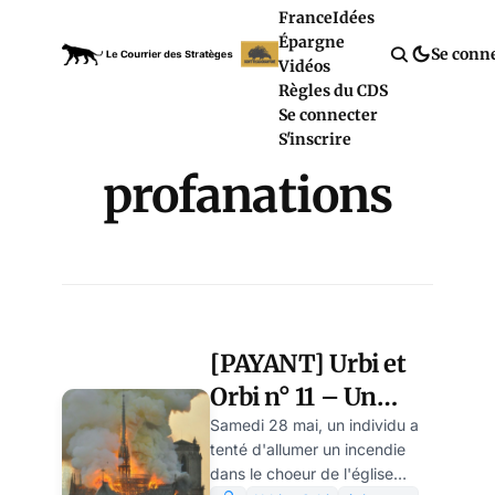
France
Idées
Épargne
Se conn
Vidéos
Règles du CDS
Se connecter
S'inscrire
profanations
[PAYANT] Urbi et
Orbi n° 11 – Un
incendie volontaire
Samedi 28 mai, un individu a
tenté d'allumer un incendie
à l’église Sainte
dans le choeur de l'église