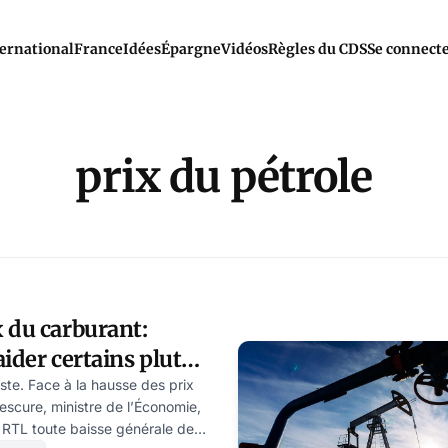
ernational
France
Idées
Épargne
Vidéos
Règles du CDS
Se connect
prix du pétrole
 du carburant:
aider certains plutôt
te. Face à la hausse des prix
escure, ministre de l’Économie,
 RTL toute baisse générale des