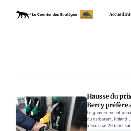
Accueil
Int
Hausse du prix
Bercy préfère 
que tous
Le gouvernement persis
du carburant, Roland L
a exclu ce 26 mars sur