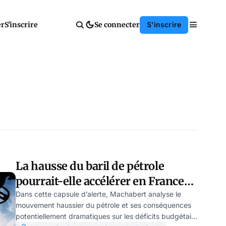
er
S'inscrire
Se connecter
S'inscrire
La hausse du baril de pétrole
pourrait-elle accélérer en France
un « scénario argentin » ?
Dans cette capsule d’alerte, Machabert analyse le
mouvement haussier du pétrole et ses conséquences
potentiellement dramatiques sur les déficits budgétaire