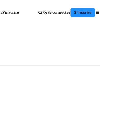
er
S'inscrire
Se connecter
S'inscrire