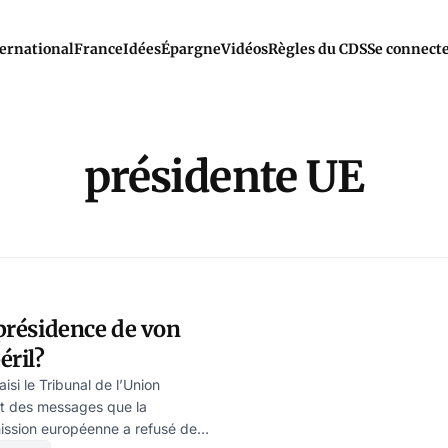
ernational
France
Idées
Épargne
Vidéos
Règles du CDS
Se connect
présidente UE
 présidence de von
éril?
si le Tribunal de l’Union
t des messages que la
ission européenne a refusé de