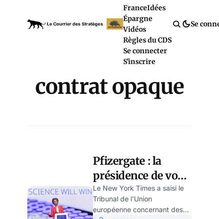
France
Idées
Épargne
Se conn
Vidéos
Règles du CDS
Se connecter
S'inscrire
contrat opaque
Pfizergate : la
présidence de von
der Leyen en péril?
Le New York Times a saisi le
Tribunal de l’Union
européenne concernant des