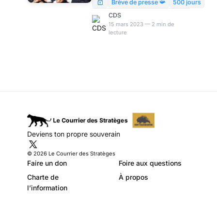
esprits l’idée de plus en plus
Brève de presse 📯
500 jours
saugrenue qu’il sera encore là
CDS
à nous pomper l’air dans 500
15 mars 2023 — 2 min de
lecture
jours.
Deviens ton propre souverain
© 2026 Le Courrier des Stratèges
Faire un don
Foire aux questions
Charte de
À propos
l’information