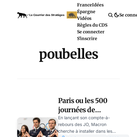
France
Idées
Épargne
Se conn
Vidéos
Règles du CDS
Se connecter
S'inscrire
poubelles
Paris ou les 500
journées de
Macron, par
En lançant son compte-à-
rebours des JO, Macron
Modeste Schwartz
cherche à installer dans les