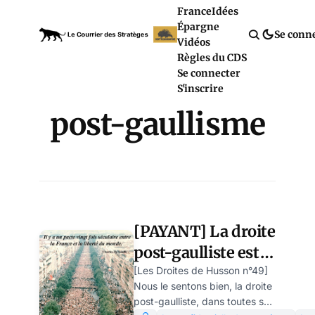
France
Idées
Épargne
Se conn
Vidéos
Règles du CDS
Se connecter
S'inscrire
post-gaullisme
[PAYANT] La droite
post-gaulliste est
morte.
[Les Droites de Husson n°49]
Nous le sentons bien, la droite
Réinventons un
post-gaulliste, dans toutes ses