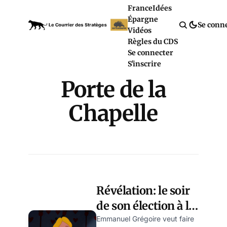
France
Idées
Épargne
Se conn
Vidéos
Règles du CDS
Se connecter
S'inscrire
Porte de la
Chapelle
Révélation: le soir
de son élection à la
présidence de la
Emmanuel Grégoire veut faire