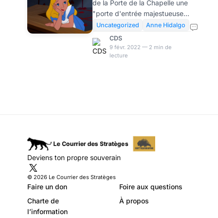
de la Porte de la Chapelle une
République, Anne
"porte d'entrée majestueuse"
Hidalgo
dans Paris. Sans doute celle
Uncategorized
Anne Hidalgo
par laquelle Anne Hidalgo a
rassemblera ses
CDS
prévu de rentrer le soir de son
9 févr. 2022 — 2 min de
supporters à la
lecture
élection à la présidence de la
Porte de la
République ! Le nord de
@Paris mérite une porte
Chapelle!
d’entrée majestueuse ! La rue
de la Chapelle #Paris18 sera
bientôt transformée avec des
contre-allées de près de 23m,
de le végétalisation en pleine
terre et un troisième
alignement d’arbres ! 🌳🚶‍♀️🚶‍♂️
Deviens ton propre souverain
https://t.co/guzdtoAroZ —
Emmanuel
© 2026 Le Courrier des Stratèges
Faire un don
Foire aux questions
Charte de
À propos
l’information