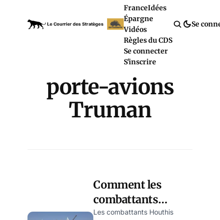
France
Idées
Épargne
Se conn
Vidéos
Règles du CDS
Se connecter
S'inscrire
porte-avions
Truman
Comment les
combattants
Houthis ont vaincu
Les combattants Houthis