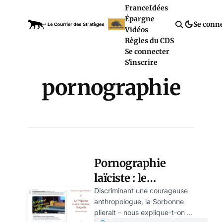
France
Idées
Épargne
Se conn
Vidéos
Règles du CDS
Se connecter
S'inscrire
pornographie
Pornographie
laïciste : le
Frérisme-Show
Discriminant une courageuse
anthropologue, la Sorbonne
secoue la
plierait – nous explique-t-on –