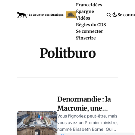
France
Idées
Épargne
Se conn
Vidéos
Règles du CDS
Se connecter
S'inscrire
Politburo
Denormandie : la
Macronie, une
France des
Vous l’ignoriez peut-être, mais
vous avez un Premier-ministre,
entrepreneurs ! par
nommé Elisabeth Borne. Qui