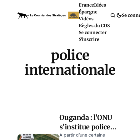
France
Idées
Épargne
Se conn
Vidéos
Règles du CDS
Se connecter
S'inscrire
police
internationale
Ouganda : l’ONU
s’institue police
internationale des
A partir d’une certaine