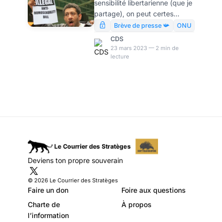
sensibilité libertarienne (que je
anus africains, par
partage), on peut certes
Modeste Schwartz
trouver aussi regrettable la
Brève de presse 📯
ONU
criminalisation de certaines
CDS
conduites privées
23 mars 2023 — 2 min de
lecture
(homosexuelles) par
l’Ouganda que leur
paradigmatisation par
l’Occident. La légitimité de
l’ingérence onusienne dans les
affaires internes
ougandiennes, pour autant,
reste nulle.
Deviens ton propre souverain
© 2026 Le Courrier des Stratèges
Faire un don
Foire aux questions
Charte de
À propos
l’information