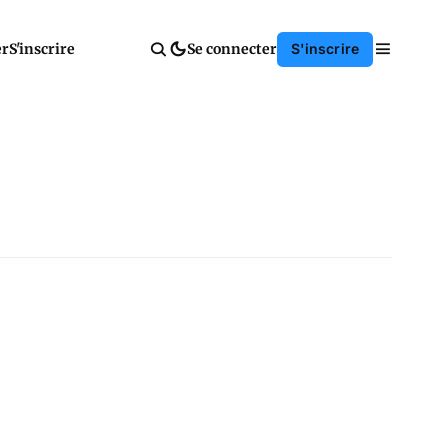
er
S'inscrire
Se connecter
S'inscrire