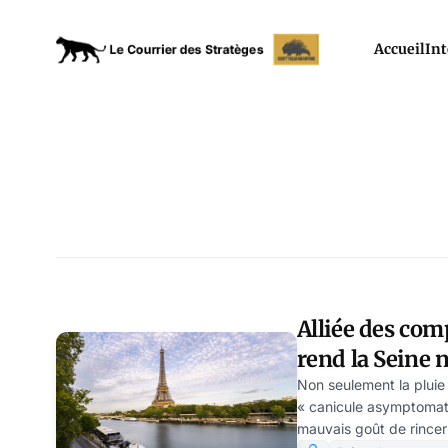
Accueil
Int
Alliée des comp
rend la Seine 
par Modeste S
Non seulement la pluie
« canicule asymptomatiq
mauvais goût de rincer 