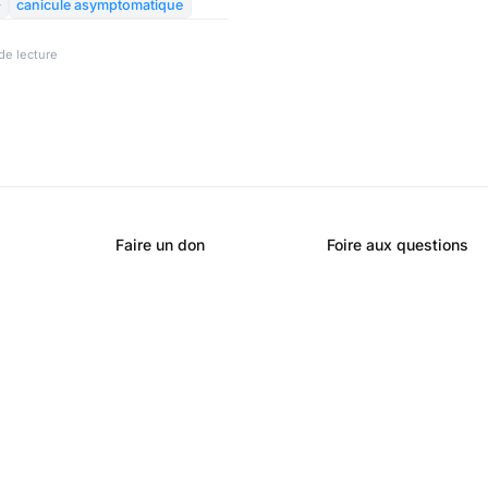
e – perturbant ainsi le rêve

canicule asymptomatique
 JO.
de lecture
Faire un don
Foire aux questions