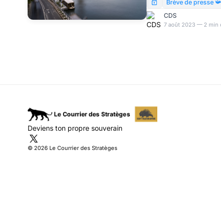
d’une mégapole fort sal
Brève de presse 
macrono-olympien des
CDS
7 août 2023 — 2 min 
Deviens ton propre souverain
© 2026 Le Courrier des Stratèges