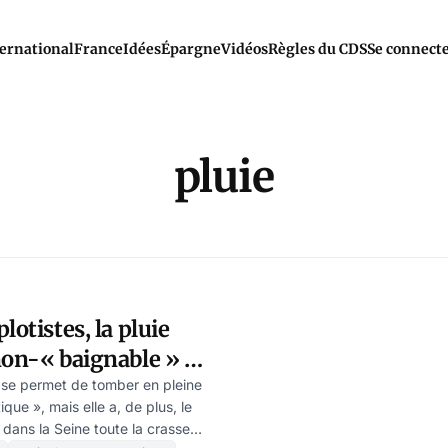
ernational
France
Idées
Épargne
Vidéos
Règles du CDS
Se connect
pluie
lotistes, la pluie
non-« baignable » –
chwartz
 se permet de tomber en pleine
ue », mais elle a, de plus, le
dans la Seine toute la crasse