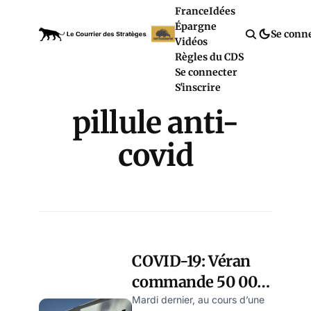
France
Idées
Épargne
Se conn
Vidéos
Règles du CDS
Se connecter
S'inscrire
pillule anti-
covid
COVID-19: Véran
commande 50 000
doses de
Mardi dernier, au cours d’une