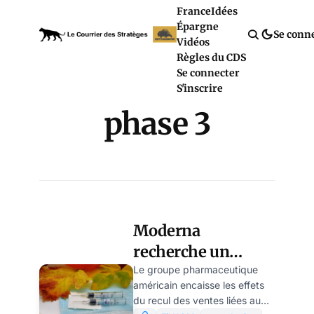
France
Idées
Épargne
Se conn
Vidéos
Règles du CDS
Se connecter
S'inscrire
phase 3
Moderna
recherche un
second souffle
Le groupe pharmaceutique
américain encaisse les effets
avec son vaccin
du recul des ventes liées au