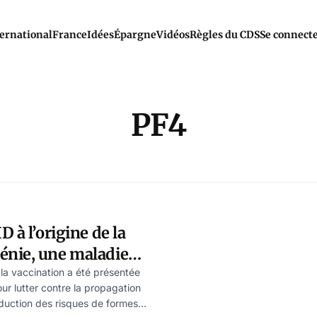
ernational
France
Idées
Épargne
Vidéos
Règles du CDS
Se connect
PF4
 à l’origine de la
nie, une maladie
révèle une étude
 la vaccination a été présentée
ur lutter contre la propagation
éduction des risques de formes