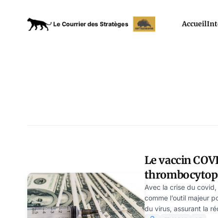
Accueil
Int
Le vaccin COVID
thrombocytopé
rare du sang –
Avec la crise du covid,
comme l’outil majeur po
du virus, assurant la r