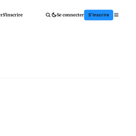
er
S'inscrire
Se connecter
S'inscrire