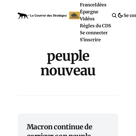
France
Idées
Épargne
Se co
Vidéos
Règles du CDS
Se connecter
S'inscrire
peuple
nouveau
Macron continue de