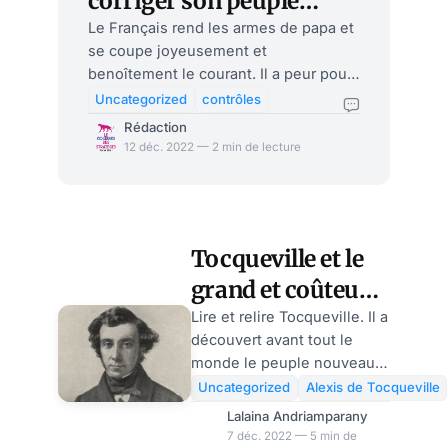
corriger son peuple
nouveau, par Nicolas
Le Français rend les armes de papa et
se coupe joyeusement et
Bonnal
benoîtement le courant. Il a peur pour
le climat et pour le carbone. Macron
Uncategorized
contrôles
en prend décidément à son aise avec
Rédaction
son peuple nouveau. Peuple nouveau
12 déc. 2022 — 2 min de lecture
dont il est si fier et il aurait tort de se
priver. Ce bon berger de Davos a bien
travaillé. Le troupeau qui a accepté
tous les vaccins et tous les contrôles
Tocqueville et le
numériques du monde, le troupeau
qui va accepter le marquage
grand et coûteux
numérique et le pass carbone et tous
avènement de la
Lire et relire Tocqueville. Il a
les Resets économiques ou sexuels c
découvert avant tout le
classe moyenne
monde le peuple nouveau
en France, par
de Macron. C’est un peuple
Uncategorized
Alexis de Tocqueville
Nicolas Bonnal
conforté, étatisé,
Lalaina Andriamparany
subventionné, mais aussi
7 déc. 2022 — 5 min de