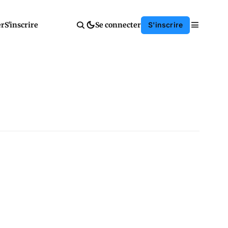
er
S'inscrire
Se connecter
S'inscrire