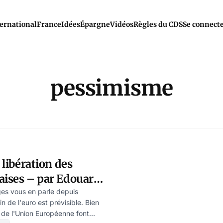
ernational
France
Idées
Épargne
Vidéos
Règles du CDS
Se connect
pessimisme
t libération des
aises – par Edouard
ges vous en parle depuis
in de l'euro est prévisible. Bien
s de l'Union Européenne font