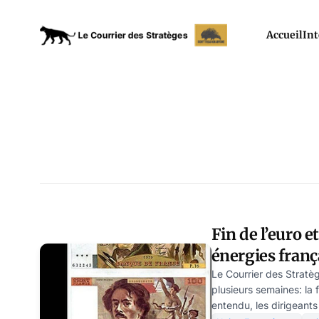
Accueil
Int
Fin de l’euro e
énergies franç
Husson
Le Courrier des Stratè
plusieurs semaines: la f
entendu, les dirigeant