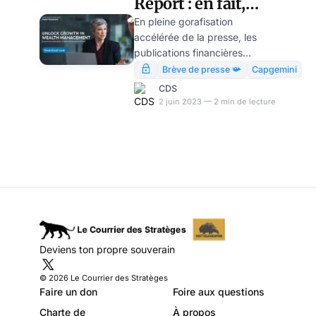
Report : en fait,
tout est faux, par
En pleine gorafisation
accélérée de la presse, les
Modeste Schwartz
publications financières
conservent le minimum de
Brève de presse 📯
Capgemini
sérieux qu’elles doivent à leur
CDS
lectorat aisé. C’est le cas du
2 juin 2023 — 2 min de lecture
World Wealth Report du
cabinet Capgemini.
Deviens ton propre souverain
© 2026 Le Courrier des Stratèges
Faire un don
Foire aux questions
Charte de
À propos