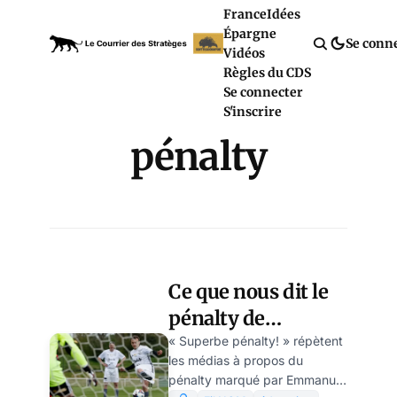
France
Idées
Épargne
Se conn
Vidéos
Règles du CDS
Se connecter
S'inscrire
pénalty
Ce que nous dit le
pénalty de
complaisance de
« Superbe pénalty! » répètent
les médias à propos du
Macron sur la caste
pénalty marqué par Emmanuel