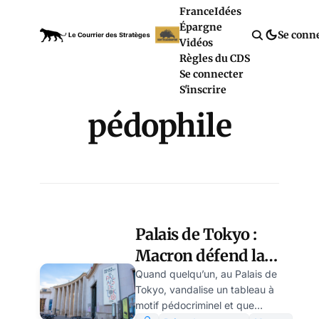
France
Idées
Épargne
Se conn
Vidéos
Règles du CDS
Se connecter
S'inscrire
pédophile
Palais de Tokyo :
Macron défend la
pédophilie, valeur
Quand quelqu’un, au Palais de
Tokyo, vandalise un tableau à
européenne – par
motif pédocriminel et que