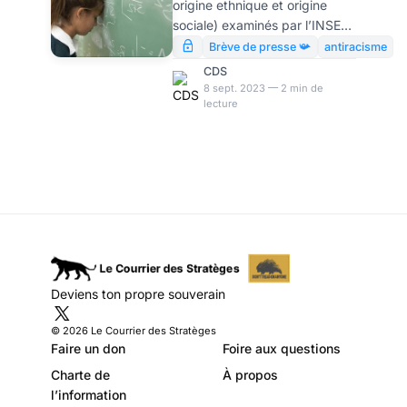
origine ethnique et origine
mythologie, par
sociale) examinés par l’INSEE
Modeste Schwartz
pour tenter d’identifier les
Brève de presse 📯
antiracisme
facteurs déterminants
CDS
permettant de prédire l’issue
8 sept. 2023 — 2 min de
lecture
d’un parcours scolaire, seul le
troisième s’avère vaguement
efficace. En dépit de
décennies de mythomanie
féministe et antiraciste,
l’examen des deux autres
dévoile ces « inégalités » pour
ce qu’elles sont : de simples
mythologies.
Deviens ton propre souverain
© 2026 Le Courrier des Stratèges
Faire un don
Foire aux questions
Charte de
À propos
l’information