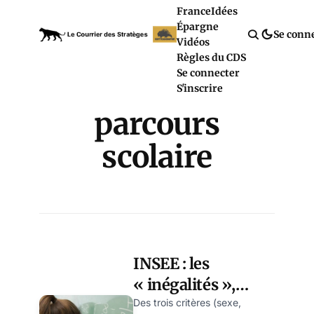
France
Idées
Épargne
Se conn
Vidéos
Règles du CDS
Se connecter
S'inscrire
parcours
scolaire
INSEE : les
« inégalités »,
entre statistique et
Des trois critères (sexe,