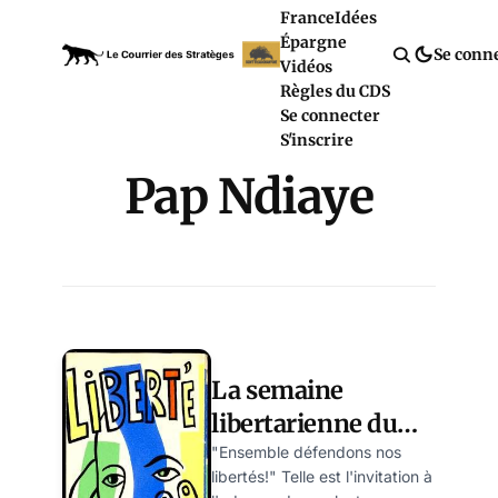
France
Idées
Épargne
Se conn
Vidéos
Règles du CDS
Se connecter
S'inscrire
Pap Ndiaye
La semaine
libertarienne du
Courrier des
"Ensemble défendons nos
libertés!" Telle est l'invitation à
Stratèges – par