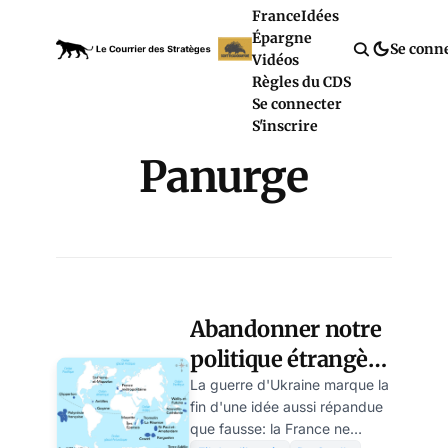
France
Idées
Épargne
Se conn
Vidéos
Règles du CDS
Se connecter
S'inscrire
Panurge
Abandonner notre
politique étrangère
grégaire.
La guerre d'Ukraine marque la
fin d'une idée aussi répandue
Retrouver le sens
que fausse: la France ne