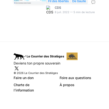
de l’indépendance
pourrait pas peser seule dans
Fil des libertés
De Gaulle
le monde. Au contraire, nous
nationale – par
CDS
allons payer très cher notre
8 juil. 2022 — 5 min de lecture
Edouard Husson
suivisme atlantisme et
européiste. Désormais, nous
n'avons plus qu'un chemin
possible si nous voulons sortir
du trou où nous avons
allègrement sauté avec nos
camarades occidentaux:
réapprendre la diplomatie et la
stratégie militaire de
Deviens ton propre souverain
l'indépendance nationale.
Nous avons une chance à
© 2026 Le Courrier des Stratèges
saisir, malgré le renoncement
Faire un don
Foire aux questions
de nos diri
Charte de
À propos
l’information