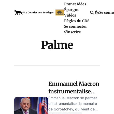
France
Idées
Épargne
Se conn
Vidéos
Règles du CDS
Se connecter
S'inscrire
Palme
Emmanuel Macron
instrumentalise
stupidement la
Emmanuel Macron se permet
d'instrumentaliser la mémoire
mémoire de
de Gorbatchev, qui vient de