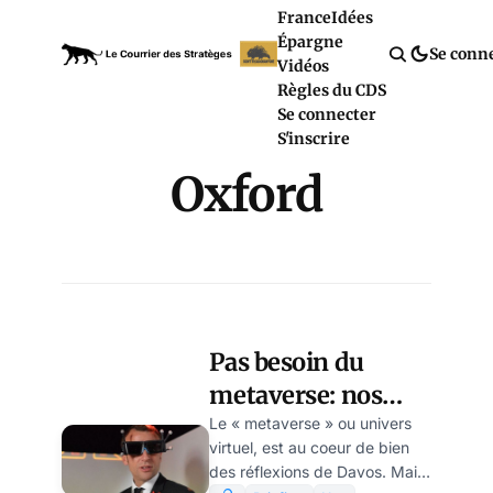
France
Idées
Épargne
Se conn
Vidéos
Règles du CDS
Se connecter
S'inscrire
Oxford
Pas besoin du
metaverse: nos
dirigeants vivent
Le « metaverse » ou univers
virtuel, est au coeur de bien
déjà dans une
des réflexions de Davos. Mais