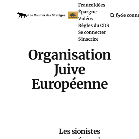
France
Idées
Épargne
Se conn
Vidéos
Règles du CDS
Se connecter
S'inscrire
Organisation
Juive
Européenne
Les sionistes