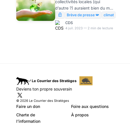
collectivités locales (qui
imaginaires d’un
d’autre ?) auraient bien du mal
univers parallèle,
à recruter dans « les métiers
Brève de presse 📯
climat
de la transition écologique »,
par Modeste
CDS
dont l’existence même est
4 juil. 2023 — 2 min de lecture
Schwartz
intégralement dépendante
d’un crédo idéologique, aussi
passager qu’hystérique. Pour
simplifier leurs tâches de
recrutement, une seule
solution : soviétiser tout le
reste de la société. Et de la
planète.
Deviens ton propre souverain
© 2026 Le Courrier des Stratèges
Faire un don
Foire aux questions
Charte de
À propos
l’information