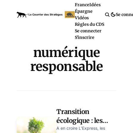
France
Idées
Épargne
Se conn
Vidéos
Règles du CDS
Se connecter
S'inscrire
numérique
responsable
Transition
écologique : les
métiers
A en croire L’Express, les