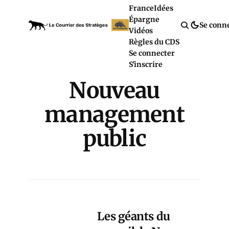
France
Idées
Épargne
Se conn
Vidéos
Règles du CDS
Se connecter
S'inscrire
Nouveau
management
public
Les géants du