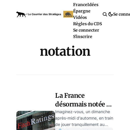
France
Idées
Épargne
Se conn
Vidéos
Règles du CDS
Se connecter
S'inscrire
notation
La France
désormais notée «
simple A » : même
Imaginez-vous, un dimanche
après-midi d’automne, en train
pas peur !
de jouer tranquillement au