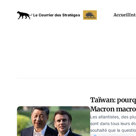
Accueil
Int
Taïwan: pourqu
Macron macron
plus?
Les atlantistes, des pl
sont dans tous leurs é
souhaité que la quest