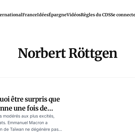
ernational
France
Idées
Épargne
Vidéos
Règles du CDS
Se connect
Norbert Röttgen
oi être surpris que
ne une fois de
us modérés aux plus excités,
tats. Emmanuel Macron a
ion de Taïwan ne dégénère pas