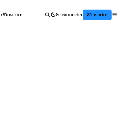
er
S'inscrire
Se connecter
S'inscrire