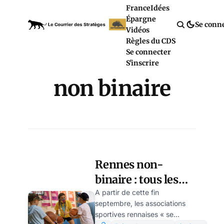
France
Idées
Épargne
Se conn
Vidéos
Règles du CDS
Se connecter
S'inscrire
non binaire
Rennes non-
binaire : tous les
garçons et les filles
A partir de cette fin
septembre, les associations
? par Modeste
sportives rennaises « se