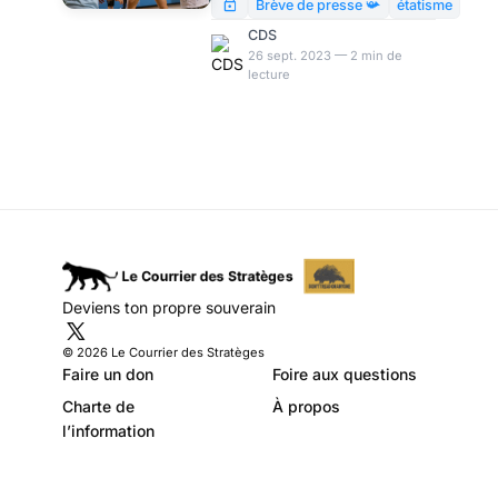
Schwartz
verront accorder davantage
Brève de presse 📯
étatisme
d’argent si elles recrutent des
CDS
jeunes filles et des mineurs
26 sept. 2023 — 2 min de
lecture
non-binaires ». Quelles leçons
tirer de cette géniale idée de
la mairie PS de Rennes, qui
met même les marcheurs
locaux mal à l’aise ?
Deviens ton propre souverain
© 2026 Le Courrier des Stratèges
Faire un don
Foire aux questions
Charte de
À propos
l’information