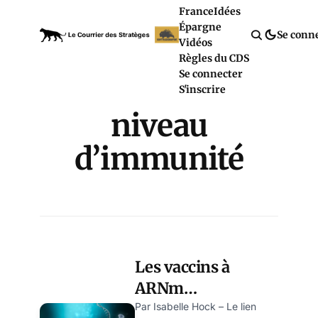
France
Idées
Épargne
Se conn
Vidéos
Règles du CDS
Se connecter
S'inscrire
niveau
d’immunité
Les vaccins à
ARNm
affaiblissent-ils
Par Isabelle Hock – Le lien