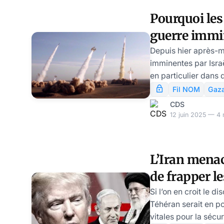
chute de son régime
Pourquoi le
conflit, dans les jou
guerre immi
guerre d’usure, a p
l’Iran sont 
Depuis hier après-m
imminentes par Israël
sérieux
en particulier dans 
les affaires du mon
Fil NOM
Gaz
Moscou. En écrivant
CDS
que je pourrais être 
12 juin 2025 — 4 
événements. Mais l
son sang-froid et d
passe vraiment au P
L’Iran menace
Effectivement, la b
de frapper le
guerre, malgré tous 
prévisibles
secrets d’Isr
Si l’on en croit le di
Téhéran serait en p
vitales pour la sécur