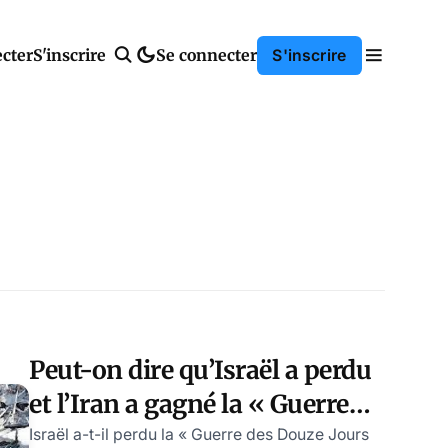
cter
S'inscrire
Se connecter
S'inscrire
Peut-on dire qu’Israël a perdu
et l’Iran a gagné la « Guerre
des Douze Jours »?
Israël a-t-il perdu la « Guerre des Douze Jours