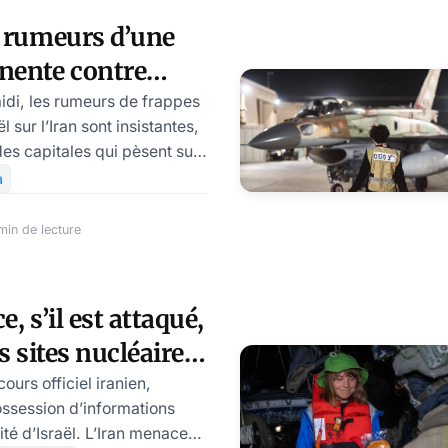
. Mais la transformation du
s rumeurs d’une
rs qui ont suivi, en une
nente contre
rogressivement mis en d
à prendre au
idi, les rumeurs de frappes
 sur l’Iran sont insistantes,
des capitales qui pèsent sur
de, à savoir Washington et
a
 sur le sujet, je pense même
pris de court par les
min de lecture
’analyse réclame de garder
e comprendre ce qui se
roche-Orient.
, s’il est attaqué,
alance penche vers la
s sites nucléaires
les désastres afférents
aël
scours officiel iranien,
ossession d’informations
ité d’Israël. L’Iran menace