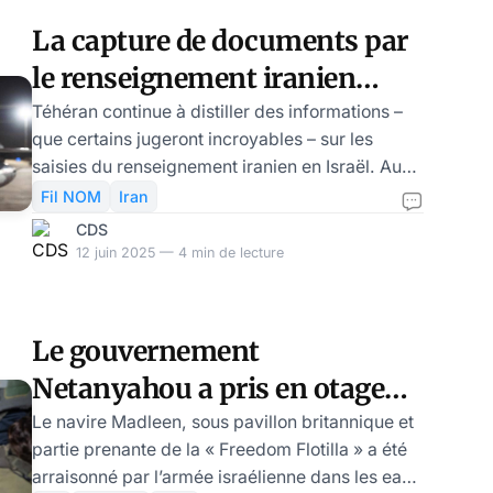
suggéré que Vladimir Poutine pourrait ramener
La capture de documents par
les Iraniens à la raison. Et le président américain
le renseignement iranien
ne semble tenir aucun compte
précipitera-t-elle une attaque
Téhéran continue à distiller des informations –
que certains jugeront incroyables – sur les
israélienne?
saisies du renseignement iranien en Israël. Au
même moment, les rumeurs se multiplient sur
Fil NOM
Iran
l’imminence d’une attaque israélienne contre
CDS
l’Iran. Y a-t-il un rapport entre les deux? On peut
12 juin 2025 — 4 min de lecture
imaginer que le gouvernement iranien ait voulu
prévenir une attaque israélienne en parlant des
documents saisis; comme il est loisible de
Le gouvernement
penser que le gouvernement Netanyahou
Netanyahou a pris en otage
accélère ses intentions pour « faire taire »
l’équipage du Madleen
Le navire Madleen, sous pavillon britannique et
partie prenante de la « Freedom Flotilla » a été
arraisonné par l’armée israélienne dans les eaux