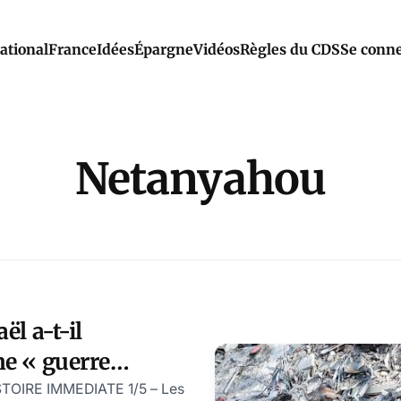
ational
France
Idées
Épargne
Vidéos
Règles du CDS
Se conne
Netanyahou
ël a-t-il
e « guerre
contre l’Iran? par
OIRE IMMEDIATE 1/5 – Les