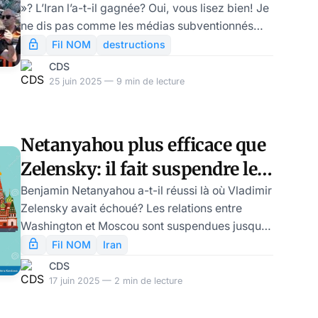
»? L’Iran l’a-t-il gagnée? Oui, vous lisez bien! Je
ne dis pas comme les médias subventionnés
français qu’Israël a gagné cette guerre. En
Fil NOM
destructions
m’appuyant sur les meilleurs experts militaires
CDS
du moment, je pense que l’éventail des
25 juin 2025 — 9 min de lecture
évaluations va du « match nul » à l’idée d’une
défaite stratégique de l’Etat hébreu. Il est très
important d’en prendre conscience d’un point
Netanyahou plus efficace que
de vue français. Nous avons un gouvernement
Zelensky: il fait suspendre les
qui a oscillé, depuis deux semaines, entr
négociations entre
Benjamin Netanyahou a-t-il réussi là où Vladimir
Zelensky avait échoué? Les relations entre
Washington et Moscou
Washington et Moscou sont suspendues jusqu’à
nouvel ordre. Vladimir Poutine avait pourtant
Fil NOM
Iran
appelé le président américain samedi 14 juin
CDS
pour lui souhaiter un bon anniversaire. Mais ces
17 juin 2025 — 2 min de lecture
deux ou trois derniers jours, tout s’est détérioré.
Avec une grande désinvolture, Donald Trump a